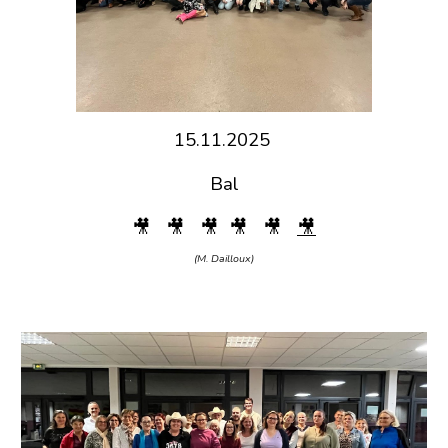
15.11.2025
Bal
🎥
🎥
🎥
🎥
🎥
🎥
(M. Dailloux)